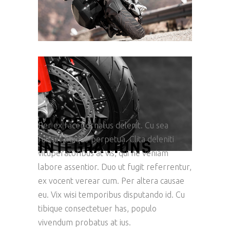
MASSIVE
Per ex facer ornatus delenit. Cu sea
fuisset tibique perpetua. Clita deleniti
INTEGRATIONS
vituperatoribus at vis, qui ne veniam
labore assentior. Duo ut fugit referrentur,
ex vocent verear cum. Per altera causae
eu. Vix wisi temporibus disputando id. Cu
tibique consectetuer has, populo
vivendum probatus at ius.