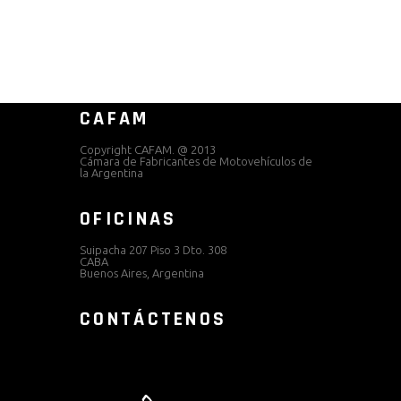
CAFAM
Copyright CAFAM. @ 2013
Cámara de Fabricantes de Motovehículos de
la Argentina
OFICINAS
Suipacha 207 Piso 3 Dto. 308
CABA
Buenos Aires, Argentina
CONTÁCTENOS