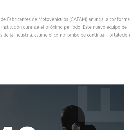
de Fabricantes de Motovehículos (CAFAM) anuncia la conforma
a institución durante el próximo período. Este nuevo equipo de
 de la industria, asume el compromiso de continuar fortalecie