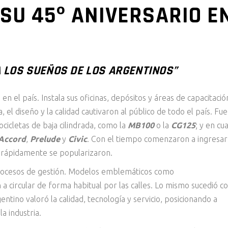
SU 45º ANIVERSARIO E
 LOS SUEÑOS DE LOS ARGENTINOS”
n el país. Instala sus oficinas, depósitos y áreas de capacitació
a, el diseño y la calidad cautivaron al público de todo el país. Fu
icletas de baja cilindrada, como la
MB100
o la
CG125
; y en cu
Accord
,
Prelude
y
Civic
. Con el tiempo comenzaron a ingresar
e rápidamente se popularizaron.
procesos de gestión. Modelos emblemáticos como
 circular de forma habitual por las calles. Lo mismo sucedió c
gentino valoró la calidad, tecnología y servicio, posicionando a
a industria.