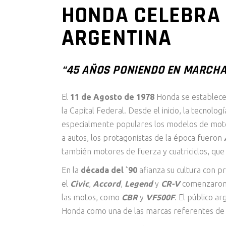
HONDA CELEBRA 
ARGENTINA
“45 AÑOS PONIENDO EN MARCHA
El
11 de Agosto de 1978
Honda se establece e
la Capital Federal. Desde el inicio, la tecnologí
especialmente populares los modelos de motoc
a autos, los protagonistas de la época fueron
también motores de fuerza y cuatriciclos, qu
En la
década del `90
afianza su cultura con 
el
Civic
,
Accord
,
Legend
y
CR-V
comenzaron a
las motos, como
CBR
y
VF500F
. El público ar
Honda como una de las marcas referentes de l