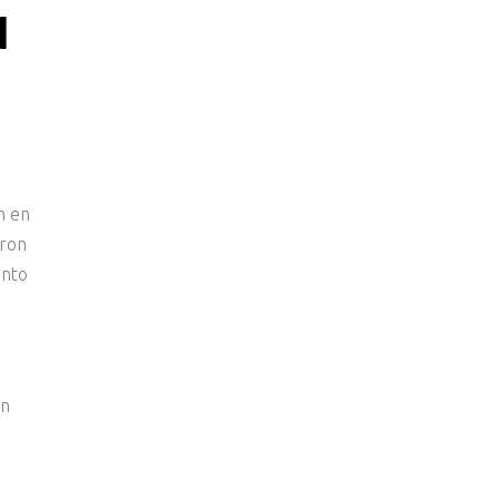
N
n en
eron
anto
on