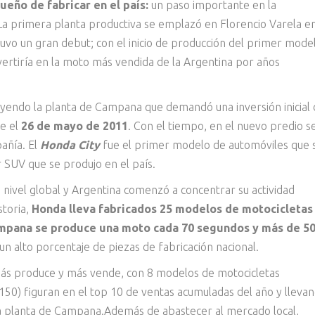
eño de fabricar en el país:
un paso importante en la
. La primera planta productiva se emplazó en Florencio Varela e
 tuvo un gran debut; con el inicio de producción del primer mode
vertiría en la moto más vendida de la Argentina por años
yendo la planta de Campana que demandó una inversión inicial
e el
26 de mayo de 2011
. Con el tiempo, en el nuevo predio s
añía. El
Honda City
fue el primer modelo de automóviles que 
r SUV que se produjo en el país.
a nivel global y Argentina comenzó a concentrar su actividad
storia,
Honda lleva fabricados 25 modelos de motocicletas
ampana se produce una moto cada 70 segundos y más de 5
n alto porcentaje de piezas de fabricación nacional.
ás produce y más vende, con 8 modelos de motocicletas
150) figuran en el top 10 de ventas acumuladas del año y lleva
la planta de Campana.Además de abastecer al mercado local,