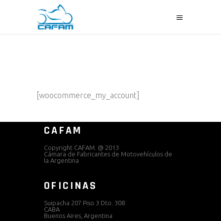
[woocommerce_my_account]
CAFAM
Copyright CAFAM. @ 2013
Cámara de Fabricantes de Motovehículos de
la Argentina
OFICINAS
Suipacha 207 Piso 3 Dto. 308
CABA
Buenos Aires, Argentina