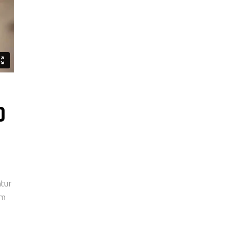
O
ntur
um