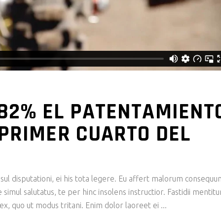
82% EL PATENTAMIENT
 PRIMER CUARTO DEL
ul disputationi, ei his tota legere. Eu affert malorum consequu
imul salutatus, te per hinc insolens instructior. Fastidii mentit
x, quo ut modus tritani. Enim dolor laoreet ei