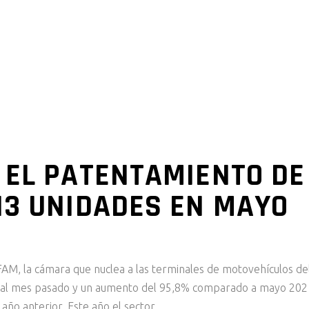
A
INSTITUCIONAL
NOTICIAS
SEGURIDAD
 EL PATENTAMIENTO DE
13 UNIDADES EN MAYO
AM, la cámara que nuclea a las terminales de motovehículos de
o al mes pasado y un aumento del 95,8% comparado a mayo 202
 año anterior. Este año el sector