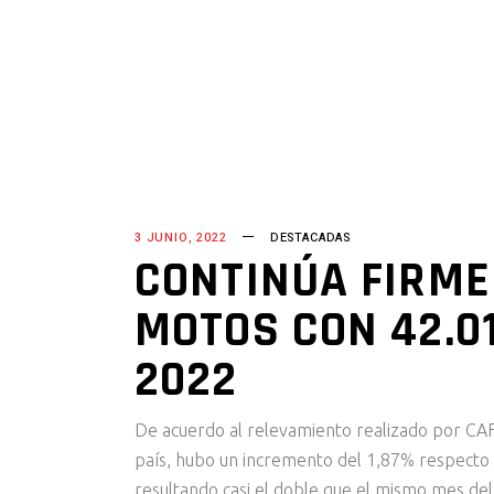
INGRESAR AL SISTEM
3 JUNIO, 2022
DESTACADAS
CONTINÚA FIRME
MOTOS CON 42.0
2022
De acuerdo al relevamiento realizado por CAF
país, hubo un incremento del 1,87% respect
resultando casi el doble que el mismo mes del