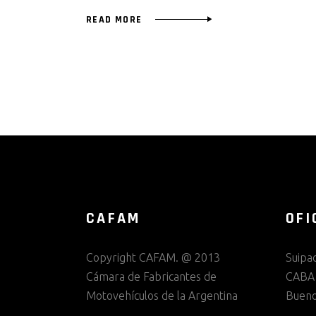
READ MORE
CAFAM
OFI
Copyright CAFAM. @ 2013
Suipa
Cámara de Fabricantes de
CABA
Motovehículos de la Argentina
Bueno