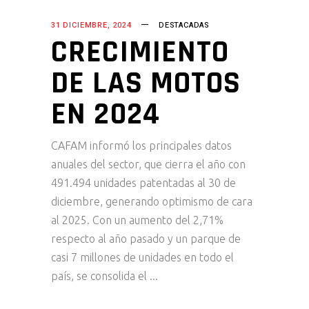
31 DICIEMBRE, 2024
DESTACADAS
CRECIMIENTO
DE LAS MOTOS
EN 2024
CAFAM informó los principales datos
anuales del sector, que cierra el año con
491.494 unidades patentadas al 30 de
diciembre, generando optimismo de cara
al 2025. Con un aumento del 2,71%
respecto al año pasado y un parque de
casi 7 millones de unidades en todo el
país, se consolida el