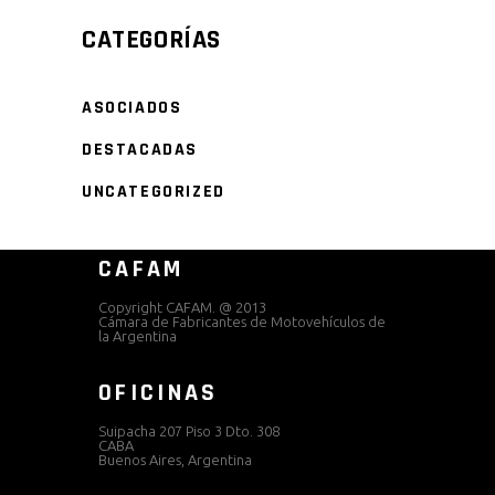
CATEGORÍAS
ASOCIADOS
DESTACADAS
UNCATEGORIZED
CAFAM
Copyright CAFAM. @ 2013
Cámara de Fabricantes de Motovehículos de
la Argentina
OFICINAS
Suipacha 207 Piso 3 Dto. 308
CABA
Buenos Aires, Argentina