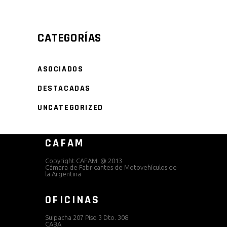
CATEGORÍAS
ASOCIADOS
DESTACADAS
UNCATEGORIZED
CAFAM
Copyright CAFAM. @ 2013
Cámara de Fabricantes de Motovehículos de
la Argentina
OFICINAS
Suipacha 207 Piso 3 Dto. 308
CABA